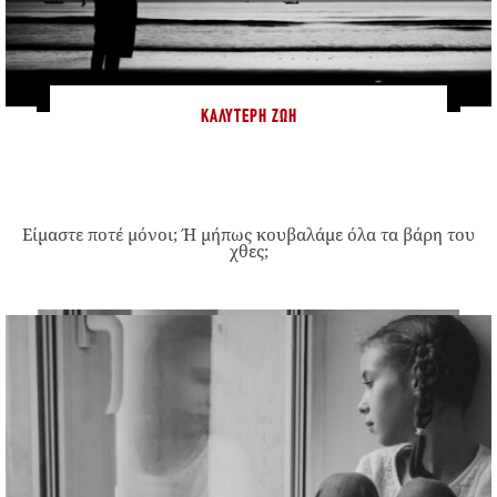
ΚΑΛΎΤΕΡΗ ΖΩΉ
Είμαστε ποτέ μόνοι; Ή μήπως κουβαλάμε όλα τα βάρη του
χθες;