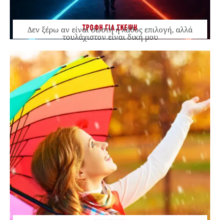
ΤΡΟΦΗ ΓΙΑ ΣΚΕΨΗ
Δεν ξέρω αν είναι σωστή ή λάθος επιλογή, αλλά
τουλάχιστον είναι δική μου