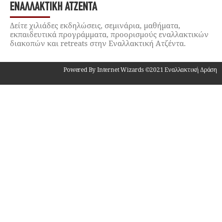
ΕΝΑΛΛΑΚΤΙΚΉ ΑΤΖΈΝΤΑ
Δείτε χιλιάδες εκδηλώσεις, σεμινάρια, μαθήματα,
εκπαιδευτικά προγράμματα, προορισμούς εναλλακτικών
διακοπών και retreats στην Εναλλακτική Ατζέντα.
Powered By Internet Wizards ©2021 Εναλλακτική Δράση