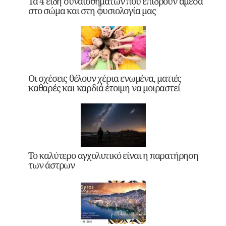
Τα 4 είδη συναισθημάτων που επιδρούν άμεσα
στο σώμα και στη φυσιολογία μας
Οι σχέσεις θέλουν χέρια ενωμένα, ματιές
καθαρές και καρδιά έτοιμη να μοιραστεί
Το καλύτερο αγχολυτικό είναι η παρατήρηση
των άστρων