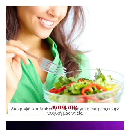
ΨΥΧΙΚΗ ΥΓΕΙΑ
Διατροφή και διάθεση: Πώς το φαγητό επηρεάζει την
ψυχική μας υγεία