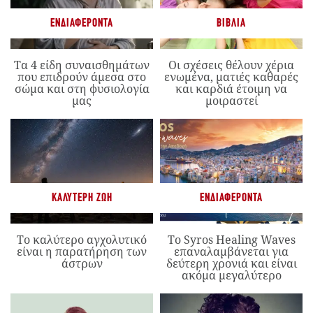
ΕΝΔΙΑΦΈΡΟΝΤΑ
ΒΙΒΛΊΑ
Τα 4 είδη συναισθημάτων
Οι σχέσεις θέλουν χέρια
που επιδρούν άμεσα στο
ενωμένα, ματιές καθαρές
σώμα και στη φυσιολογία
και καρδιά έτοιμη να
μας
μοιραστεί
ΚΑΛΎΤΕΡΗ ΖΩΉ
ΕΝΔΙΑΦΈΡΟΝΤΑ
Το καλύτερο αγχολυτικό
Το Syros Healing Waves
είναι η παρατήρηση των
επαναλαμβάνεται για
άστρων
δεύτερη χρονιά και είναι
ακόμα μεγαλύτερο