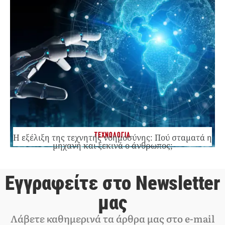
ΤΕΧΝΟΛΟΓΙΑ
Η εξέλιξη της τεχνητής νοημοσύνης: Πού σταματά η
μηχανή και ξεκινά ο άνθρωπος;
Εγγραφείτε στο Newsletter
μας
Λάβετε καθημερινά τα άρθρα μας στο e-mail