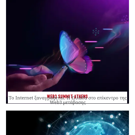
WEB3 SUMMIT ATHENS
Το Internet ξαναγράφεται. Η Ελλάδα στο επίκεντρο της
Web3 μετάβασης