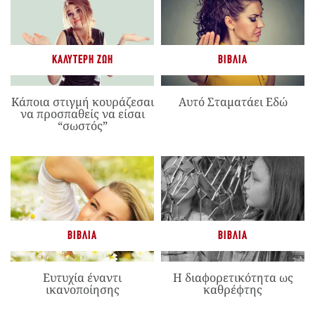
ΚΑΛΎΤΕΡΗ ΖΩΉ
ΒΙΒΛΊΑ
Κάποια στιγμή κουράζεσαι
Αυτό Σταματάει Εδώ
να προσπαθείς να είσαι
“σωστός”
ΒΙΒΛΊΑ
ΒΙΒΛΊΑ
Ευτυχία έναντι
Η διαφορετικότητα ως
ικανοποίησης
καθρέφτης