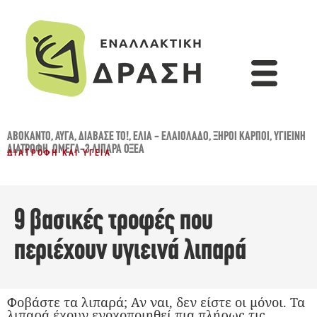
ΑΒΟΚΆΝΤΟ
,
ΑΥΓΆ
,
ΔΙΆΒΑΣΈ ΤΟ!
,
ΕΛΙΆ - ΕΛΑΙΌΛΑΔΟ
,
ΞΗΡΟΊ ΚΑΡΠΟΊ
,
ΥΓΙΕΙΝΉ
ΔΙΑΤΡΟΦΉ
,
ΩΜΈΓΑ-3 ΛΙΠΑΡΆ ΟΞΈΑ
ΔΙΑΤΡΟΦΉ ΚΑΙ ΥΓΕΊΑ
9 βασικές τροφές που
περιέχουν υγιεινά λιπαρά
Φοβάστε τα λιπαρά; Αν ναι, δεν είστε οι μόνοι. Τα
λιπαρά έχουν ενοχοποιηθεί πια πλήρως τις