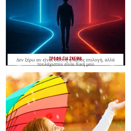
ΤΡΟΦΗ ΓΙΑ ΣΚΕΨΗ
Δεν ξέρω αν είναι σωστή ή λάθος επιλογή, αλλά
τουλάχιστον είναι δική μου