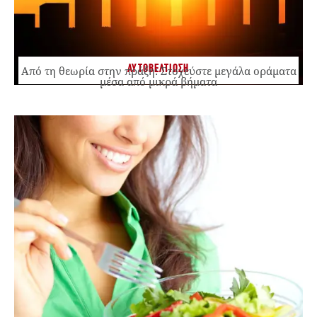
ΑΥΤΟΒΕΛΤΙΩΣΗ
Από τη θεωρία στην πράξη: Στοχεύστε μεγάλα οράματα
μέσα από μικρά βήματα