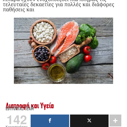
τελευταίες δεκαετίες για πολλές και διάφορες
παθήσεις και
Διατροφή και Υγεία
EDITORIAL TEAM
142
Κοινοποιήσεις