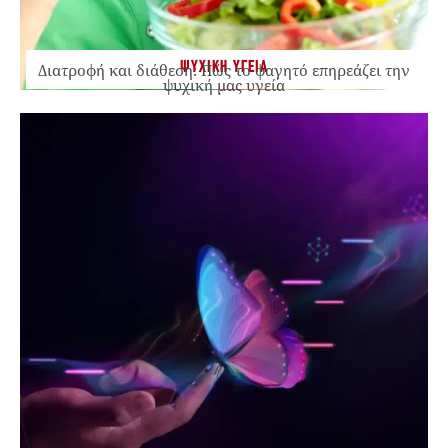
ΨΥΧΙΚΗ ΥΓΕΙΑ
Διατροφή και διάθεση: Πώς το φαγητό επηρεάζει την
ψυχική μας υγεία