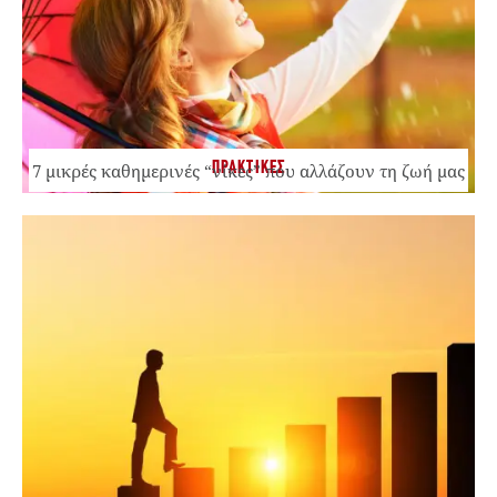
ΠΡΑΚΤΙΚΕΣ
7 μικρές καθημερινές “νίκες” που αλλάζουν τη ζωή μας